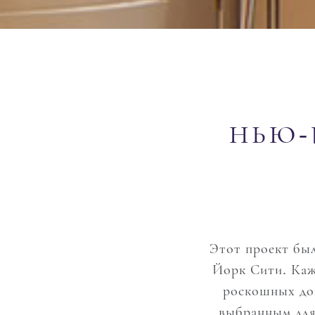
НЬЮ-
Этот проект был
Йорк Сити. Каж
роскошных дом
выбранным для 